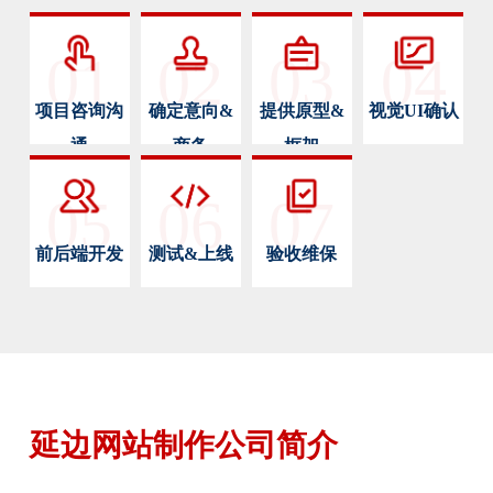
01
02
03
04
项目咨询沟
确定意向&
提供原型&
视觉UI确认
通
商务
框架
05
06
07
前后端开发
测试&上线
验收维保
延边网站制作公司简介